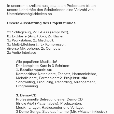
In unserem exzellent ausgestatteten Proberaum bieten
unsere Lehrkräfte den SchülerInnen eine Vielzahl von
Unterrichtsmöglichkeiten an.
Unsere Ausstattung des Projektstudios
2x Schlagzeug, 2x E-Bass (Amp+Box),
8x E-Gitarre (Amp+Box), 2x Klavier,
3x Workstation, 2x Mischpult,
3x Multi-Effektgerät, 3x Kompressor,
diverse Mikrophone, 2x Computer
2x Audio Interface
Alle populären Musikstile!
Der komplette Kurs in 3 Schritten:
1. Bandkomposition:
Komposition: Notenlehre, Tonsatz, Harmonielehre,
Melodielehre, Formenlehre
2. Projektstudio
Songwriting, Producing, Recording, Arrangement,
Programming
3. Demo-CD
Professionelle Betreuung einer Demo-CD
für die A&R (Plattenlabels), Produzenten,
Musikmanager, Radiosender und Verlage:
3 Demo-Songs, Studioaufnahme (Mix +Master inklusive)