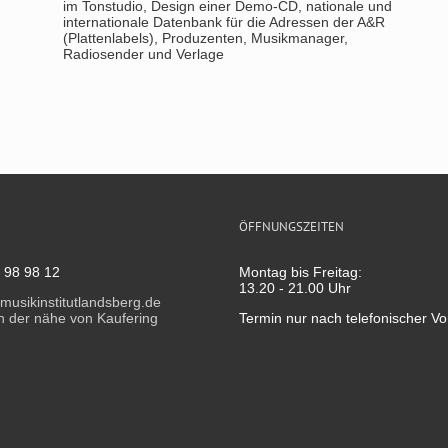
im Tonstudio, Design einer Demo-CD, nationale und
internationale Datenbank für die Adressen der A&R
(Plattenlabels), Produzenten, Musikmanager,
Radiosender und Verlage
ÖFFNUNGSZEITEN
) 98 98 12
Montag bis Freitag:
13.20 - 21.00 Uhr
usikinstitutlandsberg.de
n der nähe von Kaufering
Termin nur nach telefonischer V